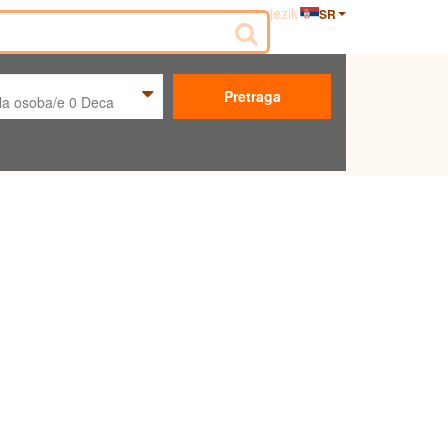
jezik
SR
Pretraga
la osoba/e
0
Deca