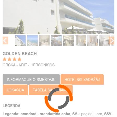
GOLDEN BEACH
GRČKA - KRIT - HERSONISOS
INFORMACIJE O SMEŠTAJU
HOTELSKI SADRŽAJ
LOKACIJA
TABELA SA CENAMA
LEGENDA
Legenda:
standard - standardna soba, SV
– pogled more,
SSV
-