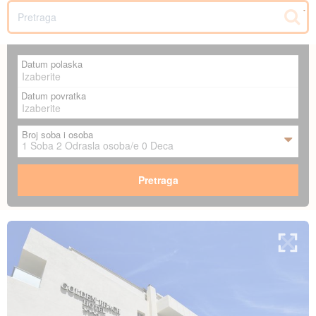
SR
Datum polaska
Datum povratka
Broj soba i osoba
1
Soba
2
Odrasla osoba/e
0
Deca
Pretraga