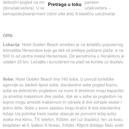
delimični pogled na more
, half board
– polupansion
Pretraga u toku
(doručak/večera)
. U svim hotelima: doručak/ručak/večera –
samoposluživanje/meni (izbor više jela) ili klasično usluživanje
OPIS
Lokacija
: Hotel Golden Beach smešten je na šetalištu popularnog
letovališta Hersonisos koje ga deli od prelepe peščane plaže, a na
500 m od centra mesta Hersonisos. Od aerodroma u Heraklionu je
udaljen 25 km. Ležaljke i suncobrani na plaži se koriste uz doplatu.
Sobe:
Hotel Golden Beach ima 160 soba. U ponudi turističke
agencije su sledeći tipovi soba: standardne sobe pogled kopno,
sobe sa delimičnim pogledom na more ili direktnim imaju kapacitet
za smeštaj maksimum dve osobe, dok se u sobe sa pogledom na
kopno mogu smestiti maksimum tri odrasle ili dve odrasle osobe i
jedno dete. Sobe u svom sastavu imaju bračni ili dva standardna
ležaja (za potrebe treće osobe ubacuje se pomoćni ležaj-sofa)
svaka ima klimu, TV, telefon, frižider, sef (uz doplatu), fen za kosu,
besplatan wi-fi, balkon ili terasu, frižider. Klijenti dobijaju flašu vode