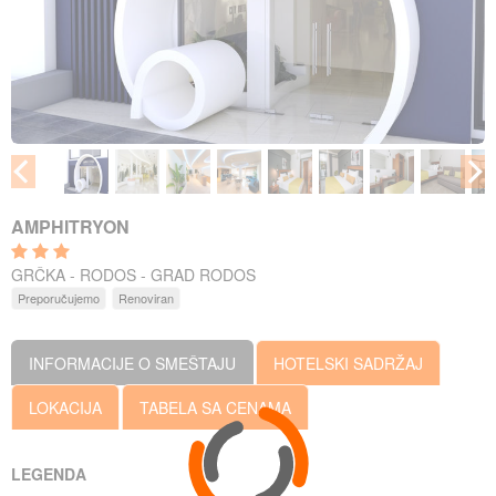
AMPHITRYON
GRČKA - RODOS - GRAD RODOS
Preporučujemo
Renoviran
INFORMACIJE O SMEŠTAJU
HOTELSKI SADRŽAJ
LOKACIJA
TABELA SA CENAMA
LEGENDA