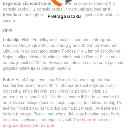
Legenda
:
standard
room
-
dvokrevetna soba za smeštaj 2-3
odrasle osobe ili 2 odrasle osobe i 1 dete
usluga:
bed and
breakfast
- noćenje sa doručkom, postoji mogućnost doplate za
Pretraga u toku
večeru.
OPIS
Lokacija:
Hotel Amphitryon se nalazi u samom centru grada
Rodosa. Udaljen je 200 m od starog grada, 350 m od Mandraki
luke, 750 m od poznatog kazina Rodosa i 14.5 km od aerodroma.
Najpoznatija peščano šljunkovita plaža ostrva Rodos, Eli se nalazi
na udaljenosti od 750 m. Preko puta hotela se nalazi park i poznata
gradska kafeterija sa velikom baštom.
Sobe:
Hotel Amphitryon ima 82 sobe. U ponudi agencije
su
standardne površine oko 20m². Standardne sobe (jedan bračni
krevet ili 2 single kreveta, treći krevet je pomoćni ležaj) su
namenjene za smeštaj 2 - 3 odrasle osobe ili 2 odrasle osobe i 1
dete. Sve smeštajne jedinice imaju: kupatilo, fen, klima uređaj, TV,
telefon, mini frižider, sef (uz doplatu na licu mesta), wi fi internet i
balkon ili terasu. Postoji mogućnost dobijanja besplatnog dečijeg
kreveca u zavisnosti od raspoloživosti.
Trokrevetne sobe je
moguće rezervisati na upit
.