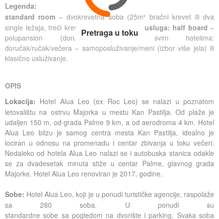
Legenda:
standard room
– dvokrevetna soba (25m² bra
čni krevet ili dva
single ležaja, treći krevet je pomoćni ležaj
),
usluga: half board
–
Pretraga u toku
polupansion (doručak/večera). U svim hotelima:
doručak/ručak/večera – samoposluživanje/meni (izbor više jela) ili
klasično usluživanj
e.
OPIS
Lokacija:
Hotel Alua Leo (ex Roc Leo) se nalazi u poznatom
letovalištu na ostrvu Majorka u mestu Kan Pastilja. Od plaže je
udaljen 150 m, od grada Palme 9 km, a od aerodroma 4 km. Hotel
Alua Leo blizu je samog centra mesta Kan Pastilja, idealno je
lociran u odnosu na promenadu i centar zbivanja u toku večeri.
Nedaleko od hotela Alua Leo nalazi se i autobuska stanica odakle
se za dvadesetak minuta stiže u centar Palme, glavnog grada
Majorke. Hotel Alua Leo renoviran je 2017. godine.
Sobe:
Hotel Alua Leo, koji je u ponudi turističke agencije, raspolaže
sa 280 soba. U ponudi su
standardne sobe sa pogledom na dvorište i parking. Svaka soba