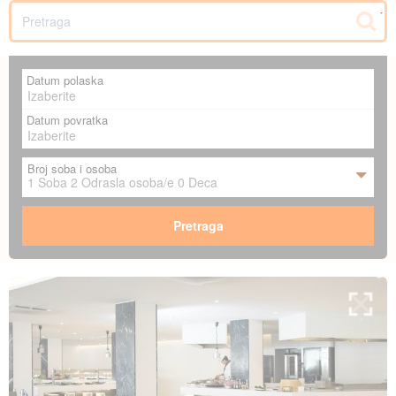
SR
Datum polaska
Datum povratka
Broj soba i osoba
1
Soba
2
Odrasla osoba/e
0
Deca
Pretraga