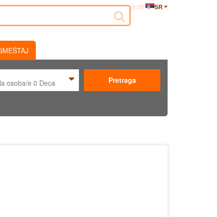
jezik
SR
SMEŠTAJ
Pretraga
la osoba/e
0
Deca