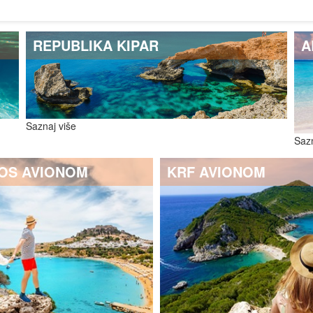
REPUBLIKA KIPAR
A
Saznaj više
Sazn
OS AVIONOM
KRF AVIONOM