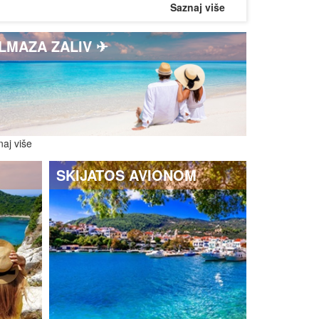
Saznaj više
LMAZA ZALIV ✈
aj više
SKIJATOS AVIONOM