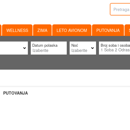
WELLNESS
ZIMA
LETO AVIONOM
PUTOVANJA
Datum polaska
Noć
Broj soba i osoba
1
Soba
2
Odras
PUTOVANJA