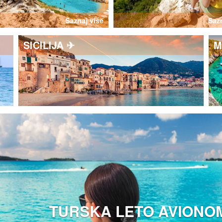
Saznaj više
Sazn
SICILIJA ✈
M
TURSKA LETO AVIONOM