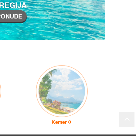
 REGIJA
 PONUDE
Kemer ✈