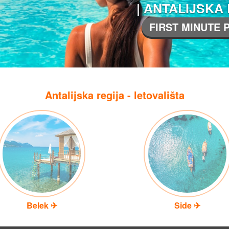
| ANTALIJSKA
FIRST MINUTE
Antalijska regija - letovališta
Belek ✈
Side ✈