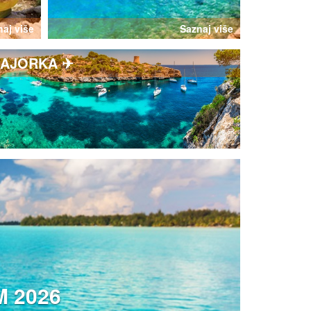
aj više
Saznaj više
AJORKA ✈
 2026